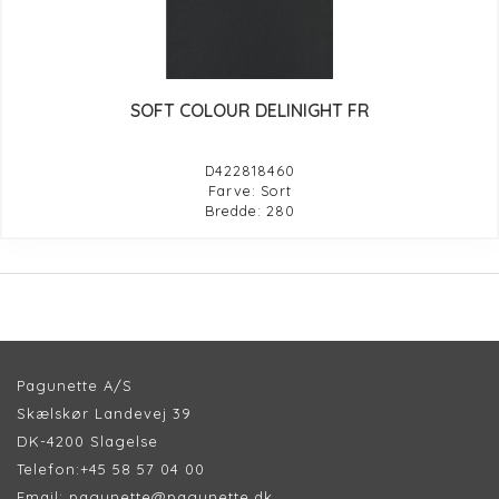
SOFT COLOUR DELINIGHT FR
D422818460
Farve: Sort
Bredde: 280
Pagunette A/S
Skælskør Landevej 39
DK-4200 Slagelse
Telefon:
+45 58 57 04 00
Email:
pagunette@pagunette.dk