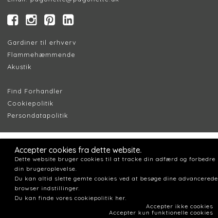
Gardiner til erhverv
Flammehæmmende
Akustik
Find Forhandler
Cookiepolitik
Persondatapolitik
Accepter cookies fra dette website.
Dette website bruger cookies til at tracke din adfærd og forbedre
din brugeroplevelse.
Du kan altid slette gemte cookies ved at besøge dine advancerede
browser indstillinger.
Du kan finde vores cookiepolitik her.
Accepter ikke cookies
Accepter kun funktionelle cookies