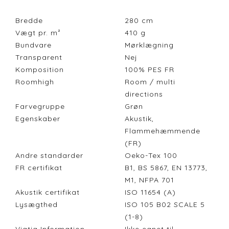
Bredde
280
cm
Vægt pr. m²
410
g
Bundvare
Mørklægning
Transparent
Nej
Komposition
100% PES FR
Roomhigh
Room / multi
directions
Farvegruppe
Grøn
Egenskaber
Akustik,
Flammehæmmende
(FR)
Andre standarder
Oeko-Tex 100
FR certifikat
B1, BS 5867, EN 13773,
M1, NFPA 701
Akustik certifikat
ISO 11654 (A)
Lysægthed
ISO 105 B02 SCALE 5
(1-8)