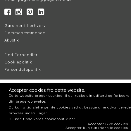
Gardiner til erhverv
Flammehæmmende
Akustik
Find Forhandler
Cookiepolitik
Persondatapolitik
Accepter cookies fra dette website.
Dette website bruger cookies til at tracke din adfærd og forbedre
din brugeroplevelse.
Du kan altid slette gemte cookies ved at besøge dine advancerede
browser indstillinger.
Du kan finde vores cookiepolitik her.
Accepter ikke cookies
Accepter kun funktionelle cookies