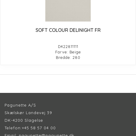
SOFT COLOUR DELINIGHT FR
D422811111
Farve: Beige
Bredde: 280
Pagunette A/S
Skælskør Landevej 39
DK-4200 Slagelse
Telefon:
+45 58 57 04 00
Email:
pagunette@pagunette.dk