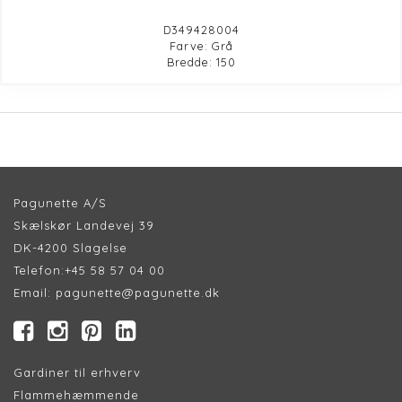
D349428004
Farve: Grå
Bredde: 150
Pagunette A/S
Skælskør Landevej 39
DK-4200 Slagelse
Telefon:
+45 58 57 04 00
Email:
pagunette@pagunette.dk
Gardiner til erhverv
Flammehæmmende