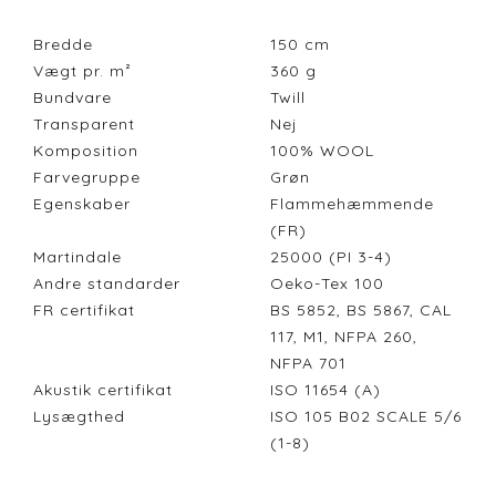
Bredde
150
cm
Vægt pr. m²
360
g
Bundvare
Twill
Transparent
Nej
Komposition
100% WOOL
Farvegruppe
Grøn
Egenskaber
Flammehæmmende
(FR)
Martindale
25000 (PI 3-4)
Andre standarder
Oeko-Tex 100
FR certifikat
BS 5852, BS 5867, CAL
117, M1, NFPA 260,
NFPA 701
Akustik certifikat
ISO 11654 (A)
Lysægthed
ISO 105 B02 SCALE 5/6
(1-8)