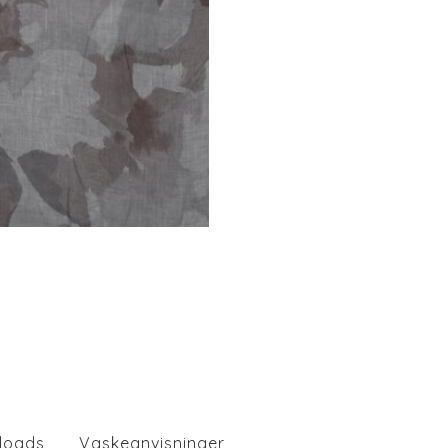
loads
Vaskeanvisninger