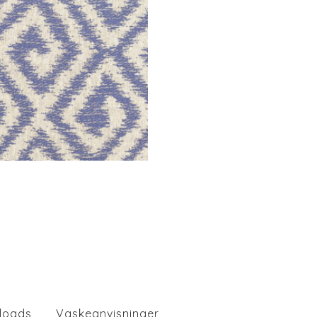
loads
Vaskeanvisninger