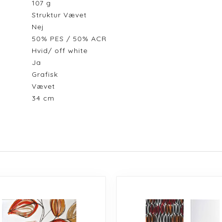
107
g
Struktur Vævet
Nej
50% PES / 50% ACR
Hvid/ off white
Ja
Grafisk
Vævet
34
cm