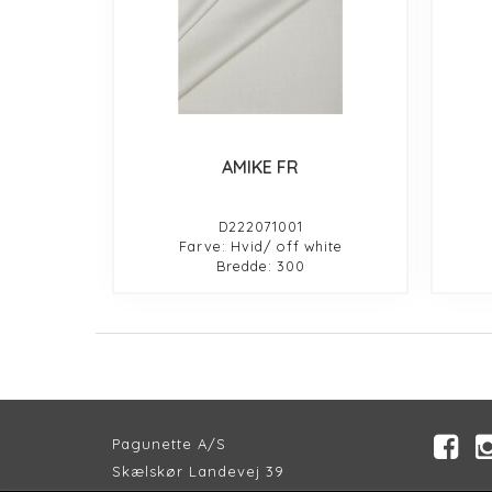
AMIKE FR
D222071001
Farve: Hvid/ off white
Bredde: 300
Pagunette A/S
Skælskør Landevej 39