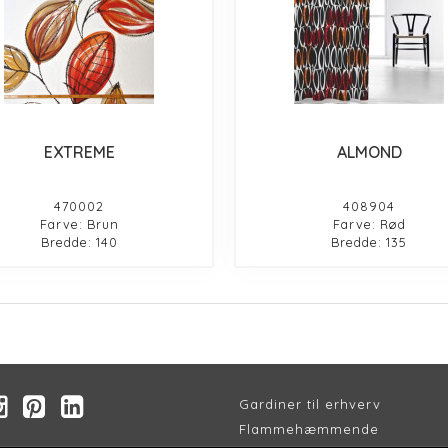
EXTREME
ALMOND
470002
408904
Farve: Brun
Farve: Rød
Bredde: 140
Bredde: 135
Gardiner til erhverv
Flammehæmmende