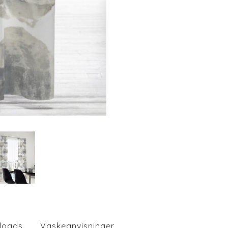
loads
Vaskeanvisninger