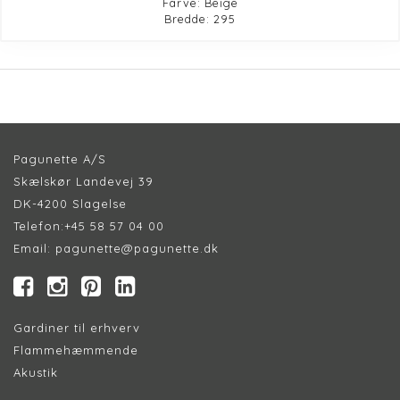
Farve: Beige
Bredde: 295
Pagunette A/S
Skælskør Landevej 39
DK-4200 Slagelse
Telefon:
+45 58 57 04 00
Email:
pagunette@pagunette.dk
Gardiner til erhverv
Flammehæmmende
Akustik