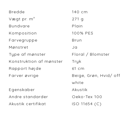
Bredde
140
cm
Vægt pr. m²
271
g
Bundvare
Plain
Komposition
100% PES
Farvegruppe
Brun
Mønstret
Ja
Type af mønster
Floral / Blomster
Konstruktion af mønster
Tryk
Rapport højde
61
cm
Farver øvrige
Beige, Grøn, Hvid/ off
white
Egenskaber
Akustik
Andre standarder
Oeko-Tex 100
Akustik certifikat
ISO 11654 (C)