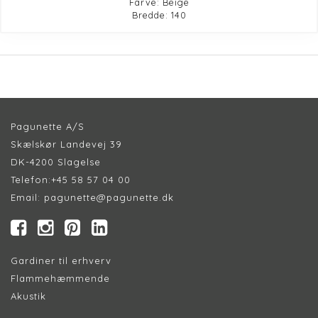
Farve: Beige
Bredde: 140
Pagunette A/S
Skælskør Landevej 39
DK-4200 Slagelse
Telefon:
+45 58 57 04 00
Email:
pagunette@pagunette.dk
Gardiner til erhverv
Flammehæmmende
Akustik