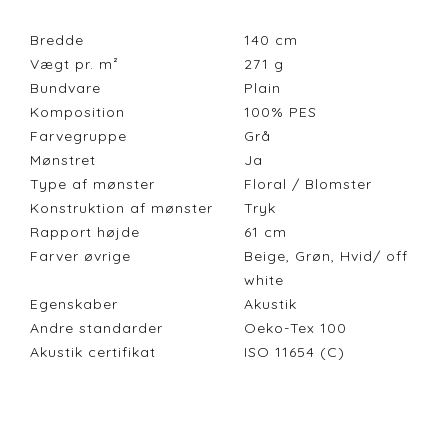
Bredde
140
cm
Vægt pr. m²
271
g
Bundvare
Plain
Komposition
100% PES
Farvegruppe
Grå
Mønstret
Ja
Type af mønster
Floral / Blomster
Konstruktion af mønster
Tryk
Rapport højde
61
cm
Farver øvrige
Beige, Grøn, Hvid/ off
white
Egenskaber
Akustik
Andre standarder
Oeko-Tex 100
Akustik certifikat
ISO 11654 (C)