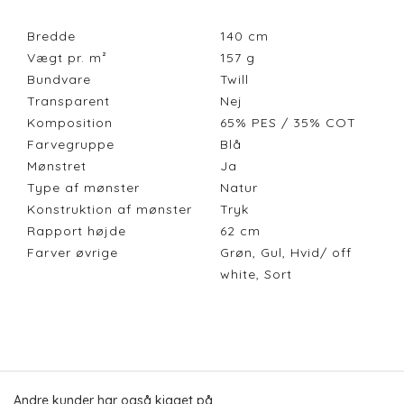
Bredde
140
cm
Vægt pr. m²
157
g
Bundvare
Twill
Transparent
Nej
Komposition
65% PES / 35% COT
Farvegruppe
Blå
Mønstret
Ja
Type af mønster
Natur
Konstruktion af mønster
Tryk
Rapport højde
62
cm
Farver øvrige
Grøn, Gul, Hvid/ off
white, Sort
Andre kunder har også kigget på