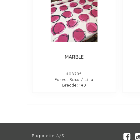
MARBLE
408705
Farve: Rosa / Lilla
Bredde: 140
Pagunette A/S