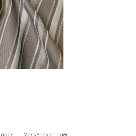
loads
Vaskeanvisninger