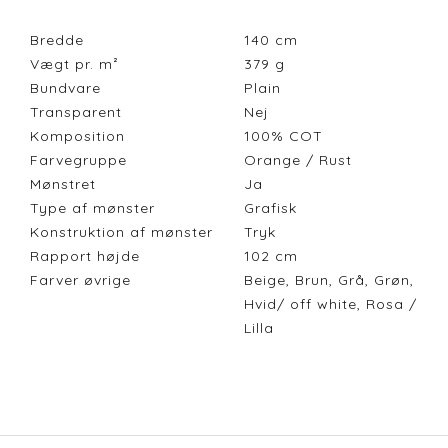
Bredde
140
cm
Vægt pr. m²
379
g
Bundvare
Plain
Transparent
Nej
Komposition
100% COT
Farvegruppe
Orange / Rust
Mønstret
Ja
Type af mønster
Grafisk
Konstruktion af mønster
Tryk
Rapport højde
102
cm
Farver øvrige
Beige, Brun, Grå, Grøn,
Hvid/ off white, Rosa /
Lilla