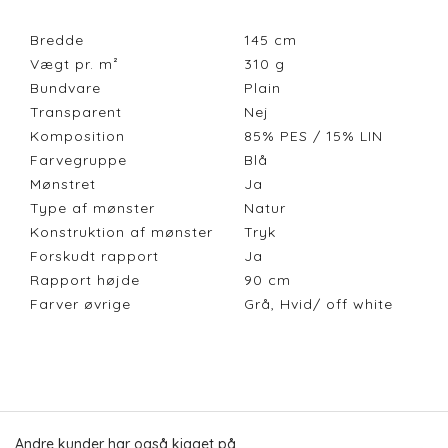
Bredde
145
cm
Vægt pr. m²
310
g
Bundvare
Plain
Transparent
Nej
Komposition
85% PES / 15% LIN
Farvegruppe
Blå
Mønstret
Ja
Type af mønster
Natur
Konstruktion af mønster
Tryk
Forskudt rapport
Ja
Rapport højde
90
cm
Farver øvrige
Grå, Hvid/ off white
Andre kunder har også kigget på