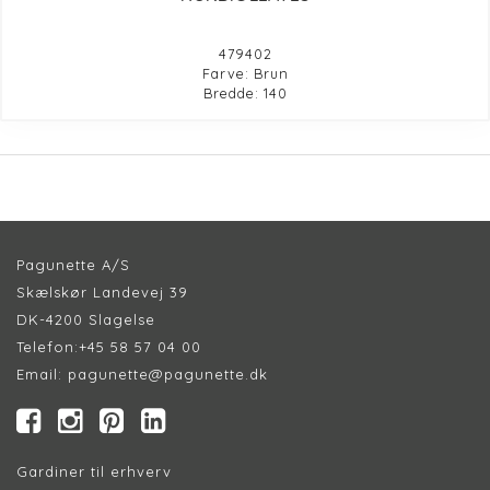
479402
Farve: Brun
Bredde: 140
Pagunette A/S
Skælskør Landevej 39
DK-4200 Slagelse
Telefon:
+45 58 57 04 00
Email:
pagunette@pagunette.dk
Gardiner til erhverv