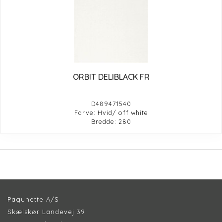
ORBIT DELIBLACK FR
D489471540
Farve: Hvid/ off white
Bredde: 280
Pagunette A/S
Skælskør Landevej 39