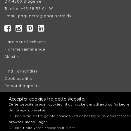
DK-4200 Slagelse
Telefon:
+45 58 57 04 00
Email:
pagunette@pagunette.dk
Gardiner til erhverv
Flammehæmmende
Akustik
Find Forhandler
Cookiepolitik
Persondatapolitik
Accepter cookies fra dette website.
Dette website bruger cookies til at tracke din adfærd og forbedre
din brugeroplevelse.
Du kan altid slette gemte cookies ved at besøge dine advancerede
browser indstillinger.
Du kan finde vores cookiepolitik her.