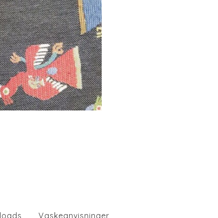
loads
Vaskeanvisninger