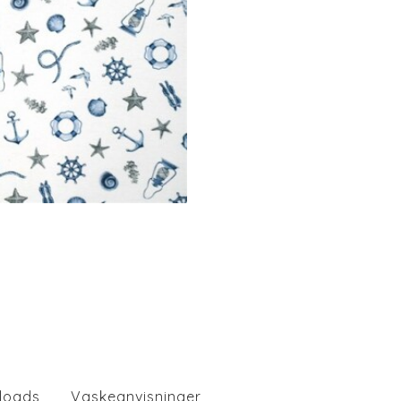
loads
Vaskeanvisninger