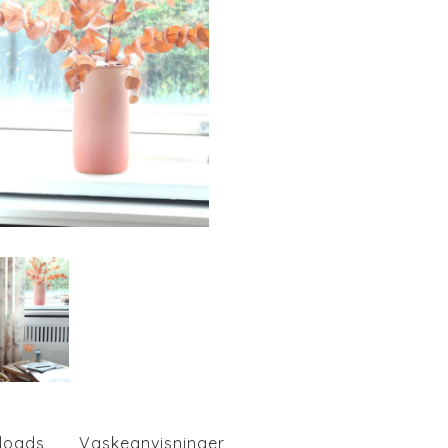
loads
Vaskeanvisninger