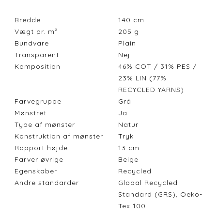
Bredde
140
cm
Vægt pr. m²
205
g
Bundvare
Plain
Transparent
Nej
Komposition
46% COT / 31% PES /
23% LIN (77%
RECYCLED YARNS)
Farvegruppe
Grå
Mønstret
Ja
Type af mønster
Natur
Konstruktion af mønster
Tryk
Rapport højde
13
cm
Farver øvrige
Beige
Egenskaber
Recycled
Andre standarder
Global Recycled
Standard (GRS), Oeko-
Tex 100