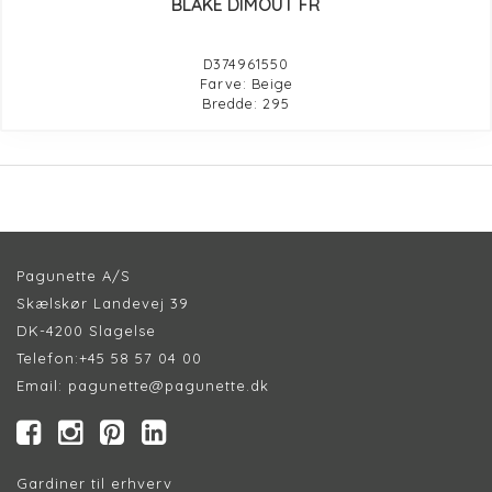
BLAKE DIMOUT FR
D374961550
Farve: Beige
Bredde: 295
Pagunette A/S
Skælskør Landevej 39
DK-4200 Slagelse
Telefon:
+45 58 57 04 00
Email:
pagunette@pagunette.dk
Gardiner til erhverv