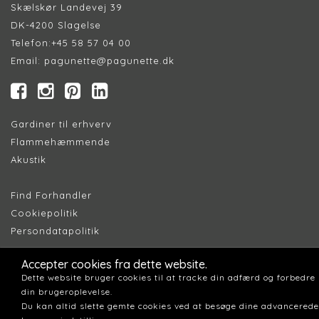
Skælskør Landevej 39
DK-4200 Slagelse
Telefon:
+45 58 57 04 00
Email:
pagunette@pagunette.dk
Gardiner til erhverv
Flammehæmmende
Akustik
Find Forhandler
Cookiepolitik
Persondatapolitik
Accepter cookies fra dette website.
Dette website bruger cookies til at tracke din adfærd og forbedre
din brugeroplevelse.
Du kan altid slette gemte cookies ved at besøge dine advancerede