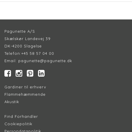
Pagunette A/S
Skælskør Landevej 39
DK-4200 Slagelse
Telefon:
+45 58 57 04 00
Email:
pagunette@pagunette.dk
Gardiner til erhverv
Flammehæmmende
Akustik
Find Forhandler
Cookiepolitik
Persondatapolitik