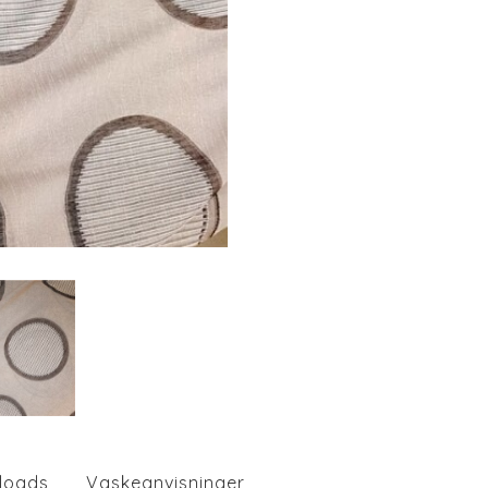
loads
Vaskeanvisninger