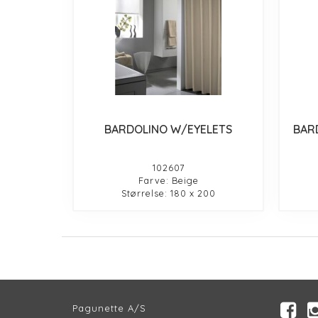
BARDOLINO W/EYELETS
BAR
102607
Farve: Beige
Størrelse: 180 x 200
Pagunette A/S