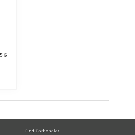
S &
Find Forhandler