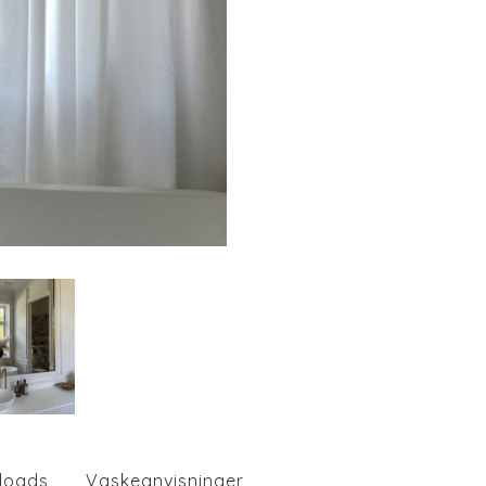
loads
Vaskeanvisninger