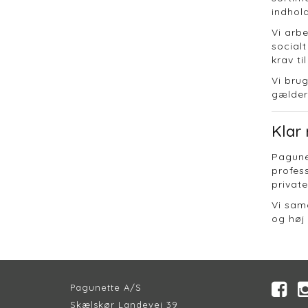
indhold
Vi arb
social
krav ti
Vi bru
gælder 
Klar 
Pagunet
profess
private
Vi sam
og høj 
Pagunette A/S
Skælskør Landevej 39