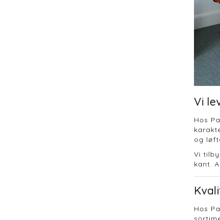
Vi le
Hos Pag
karakte
og løft
Vi tilb
kant. 
Kval
Hos Pag
sortime