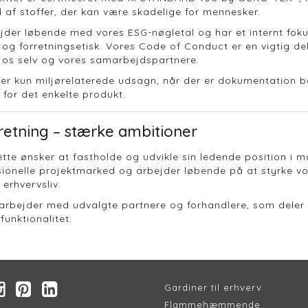
 af stoffer, der kan være skadelige for mennesker.
ejder løbende med vores ESG-nøgletal og har et internt foku
t og forretningsetisk. Vores Code of Conduct er en vigtig d
l os selv og vores samarbejdspartnere.
ger kun miljørelaterede udsagn, når der er dokumentation b
for det enkelte produkt.
retning – stærke ambitioner
te ønsker at fastholde og udvikle sin ledende position i ma
ionelle projektmarked og arbejder løbende på at styrke vore
 erhvervsliv.
arbejder med udvalgte partnere og forhandlere, som deler 
funktionalitet.
Gardiner til erhverv
Flammehæmmende