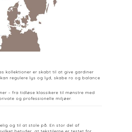
 kollektioner er skabt til at give gardiner
er kan regulere lys og lyd, skabe ro og balance
er – fra tidløse klassikere til mønstre med
ivate og professionelle miljøer.
lig og til at stole på. En stor del af
ket betyder, at tekstilerne er testet for