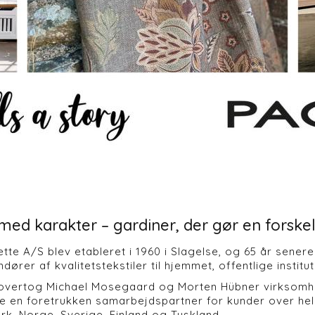
med karakter – gardiner, der gør en forske
tte A/S blev etableret i 1960 i Slagelse, og 65 år senere
ndører af kvalitetstekstiler til hjemmet, offentlige instit
 overtog Michael Mosegaard og Morten Hübner virksomhed
e en foretrukken samarbejdspartner for kunder over hele
k, Norge, Sverige, Finland og Tyskland.