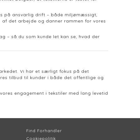
s på ansvarlig drift – både miljømæssigt,
el af det arbejde og danner rammen for vores
ag – så du som kunde let kan se, hvad der
rkedet. Vi har et særligt fokus på det
s tilbud til kunder i både det offentlige og
vores engagement i tekstiler med lang levetid
Find Forhandler
Cookiepolitik