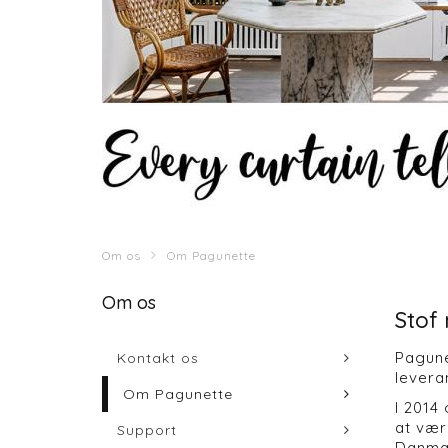
Om os
Om Pagunette
Om os
Stof 
Pagune
Kontakt os
levera
Om Pagunette
I 2014
at vær
Support
Danmar