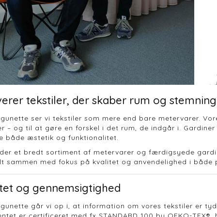
verer tekstiler, der skaber rum og stemning
unette ser vi tekstiler som mere end bare metervarer. Vores
r – og til at gøre en forskel i det rum, de indgår i. Gardin
e både æstetik og funktionalitet.
yder et bredt sortiment af metervarer og færdigsyede gardin
Alt sammen med fokus på kvalitet og anvendelighed i både pr
itet og gennemsigtighed
unette går vi op i, at information om vores tekstiler er tyde
ntet er certificeret med fx STANDARD 100 by OEKO-TEX®, hvil