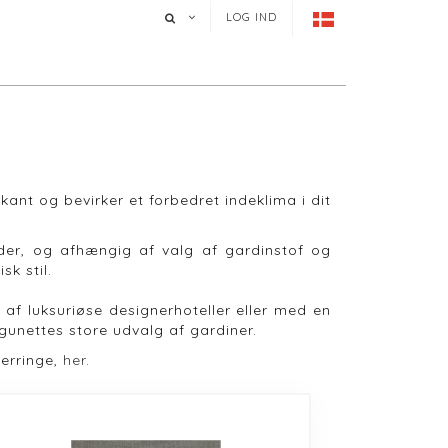
LOG IND
kant og bevirker et forbedret indeklima i dit
heder, og afhængig af valg af gardinstof og
sk stil.
 af luksuriøse designerhoteller eller med en
agunettes store udvalg af gardiner.
serringe,
her
.