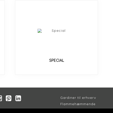
SPECIAL
Gardiner til erhverv
Flammehæmmende
Akustik