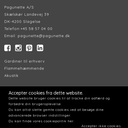
Pagunette A/S
Skælskør Landevej 39
DK-4200 Slagelse
Telefon:
+45 58 57 04 00
Email:
pagunette@pagunette.dk
Gardiner til erhverv
Flammehæmmende
Akustik
Find Forhandler
Accepter cookies fra dette website.
Cookiepolitik
Dette website bruger cookies til at tracke din adfærd og
Persondatapolitik
forbedre din brugeroplevelse.
Du kan altid slette gemte cookies ved at besøge dine
advancerede browser indstillinger.
Du kan finde vores cookiepolitik her.
Accepter ikke cookies