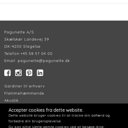
Pagunette A/S
Skælskør Landevej 39
DK-4200 Slagelse
Telefon:
+45 58 57 04 00
Email:
pagunette@pagunette.dk
Gardiner til erhverv
Flammehæmmende
Akustik
Accepter cookies fra dette website.
Find Forhandler
Dette website bruger cookies til at tracke din adfærd og
forbedre din brugeroplevelse.
Cookiepolitik
Du kan altid slette gemte cookies ved at besøge dine