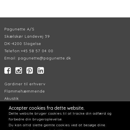
Pagunette A/S
Skælskør Landevej 39
DK-4200 Slagelse
Telefon:
+45 58 57 04 00
Email:
pagunette@pagunette.dk
Gardiner til erhverv
Flammehæmmende
Akustik
Accepter cookies fra dette website.
Find Forhandler
Dette website bruger cookies til at tracke din adfærd og
forbedre din brugeroplevelse.
Cookiepolitik
Du kan altid slette gemte cookies ved at besøge dine
Persondatapolitik