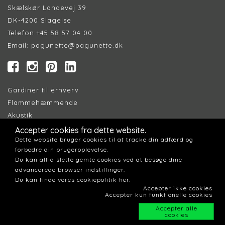
Skælskør Landevej 39
DK-4200 Slagelse
Telefon:
+45 58 57 04 00
Email:
pagunette@pagunette.dk
Gardiner til erhverv
Flammehæmmende
Akustik
Accepter cookies fra dette website.
Dette website bruger cookies til at tracke din adfærd og
Find Forhandler
forbedre din brugeroplevelse.
Cookiepolitik
Du kan altid slette gemte cookies ved at besøge dine
Persondatapolitik
advancerede browser indstillinger.
Du kan finde vores cookiepolitik her.
Accepter ikke cookies
Accepter kun funktionelle cookies
Accepter alle
cookies