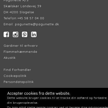
Skælskør Landevej 39
DK-4200 Slagelse
Telefon:
+45 58 57 04 00
Email:
pagunette@pagunette.dk
Gardiner til erhverv
Flammehæmmende
Akustik
Find Forhandler
Cookiepolitik
Persondatapolitik
Accepter cookies fra dette website.
Dette website bruger cookies til at tracke din adfærd og forbedre
din brugeroplevelse.
Du kan altid slette gemte cookies ved at besøge dine advancerede