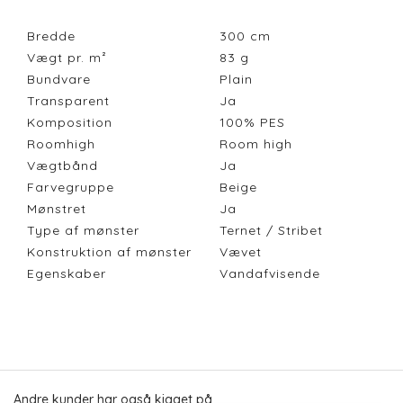
Bredde
300
cm
Vægt pr. m²
83
g
Bundvare
Plain
Transparent
Ja
Komposition
100% PES
Roomhigh
Room high
Vægtbånd
Ja
Farvegruppe
Beige
Mønstret
Ja
Type af mønster
Ternet / Stribet
Konstruktion af mønster
Vævet
Egenskaber
Vandafvisende
Andre kunder har også kigget på