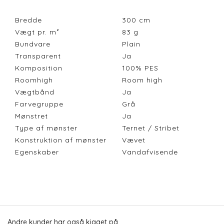
Bredde
300
cm
Vægt pr. m²
83
g
Bundvare
Plain
Transparent
Ja
Komposition
100% PES
Roomhigh
Room high
Vægtbånd
Ja
Farvegruppe
Grå
Mønstret
Ja
Type af mønster
Ternet / Stribet
Konstruktion af mønster
Vævet
Egenskaber
Vandafvisende
Andre kunder har også kigget på