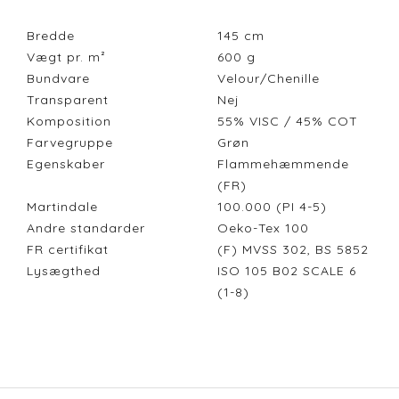
Bredde
145
cm
Vægt pr. m²
600
g
Bundvare
Velour/Chenille
Transparent
Nej
Komposition
55% VISC / 45% COT
Farvegruppe
Grøn
Egenskaber
Flammehæmmende
(FR)
Martindale
100.000 (PI 4-5)
Andre standarder
Oeko-Tex 100
FR certifikat
(F) MVSS 302, BS 5852
Lysægthed
ISO 105 B02 SCALE 6
(1-8)