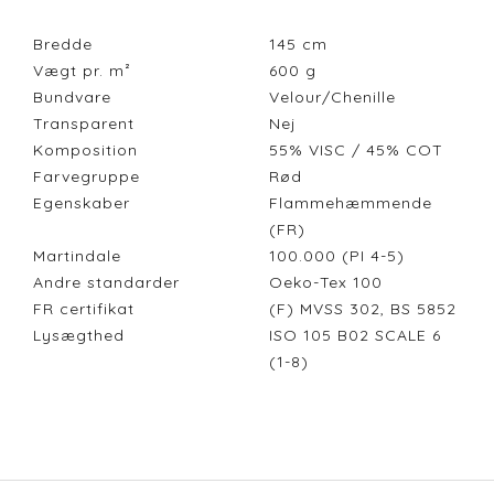
Bredde
145
cm
Vægt pr. m²
600
g
Bundvare
Velour/Chenille
Transparent
Nej
Komposition
55% VISC / 45% COT
Farvegruppe
Rød
Egenskaber
Flammehæmmende
(FR)
Martindale
100.000 (PI 4-5)
Andre standarder
Oeko-Tex 100
FR certifikat
(F) MVSS 302, BS 5852
Lysægthed
ISO 105 B02 SCALE 6
(1-8)