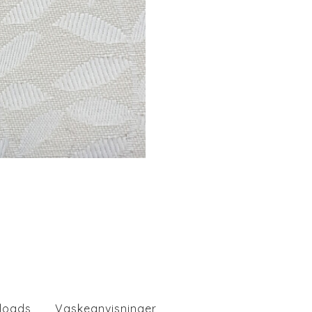
loads
Vaskeanvisninger