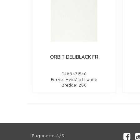
ORBIT DELIBLACK FR
D489471540
Farve: Hvid/ off white
Bredde: 280
Pagunette A/S