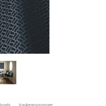
loads
Vaskeanvisninger