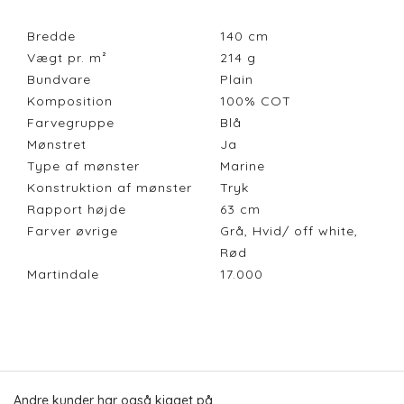
Bredde
140
cm
Vægt pr. m²
214
g
Bundvare
Plain
Komposition
100% COT
Farvegruppe
Blå
Mønstret
Ja
Type af mønster
Marine
Konstruktion af mønster
Tryk
Rapport højde
63
cm
Farver øvrige
Grå, Hvid/ off white,
Rød
Martindale
17.000
Andre kunder har også kigget på