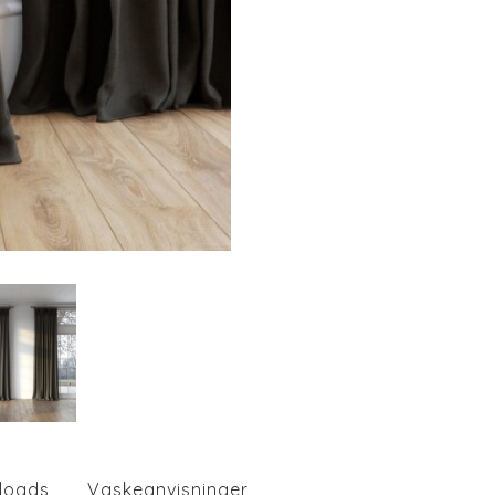
loads
Vaskeanvisninger