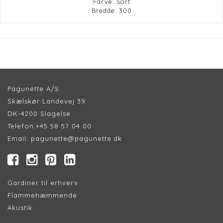
Farve: Sort
Bredde: 300
Pagunette A/S
Skælskør Landevej 39
DK-4200 Slagelse
Telefon:
+45 58 57 04 00
Email:
pagunette@pagunette.dk
Gardiner til erhverv
Flammehæmmende
Akustik