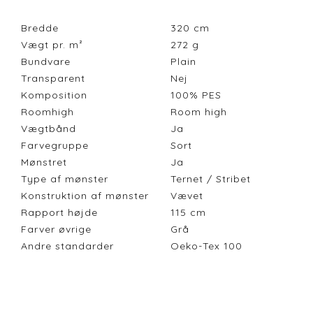
Bredde
320
cm
Vægt pr. m²
272
g
Bundvare
Plain
Transparent
Nej
Komposition
100% PES
Roomhigh
Room high
Vægtbånd
Ja
Farvegruppe
Sort
Mønstret
Ja
Type af mønster
Ternet / Stribet
Konstruktion af mønster
Vævet
Rapport højde
115
cm
Farver øvrige
Grå
Andre standarder
Oeko-Tex 100