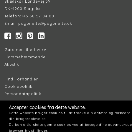
Skælskør Landevej 39
DK-4200 Slagelse
Telefon:
+45 58 57 04 00
Email:
pagunette@pagunette.dk
Gardiner til erhverv
Flammehæmmende
Akustik
Find Forhandler
Cookiepolitik
Persondatapolitik
Accepter cookies fra dette website.
Dette website bruger cookies til at tracke din adfærd og forbedre
din brugeroplevelse.
Du kan altid slette gemte cookies ved at besøge dine advancerede
browser indstillinger.