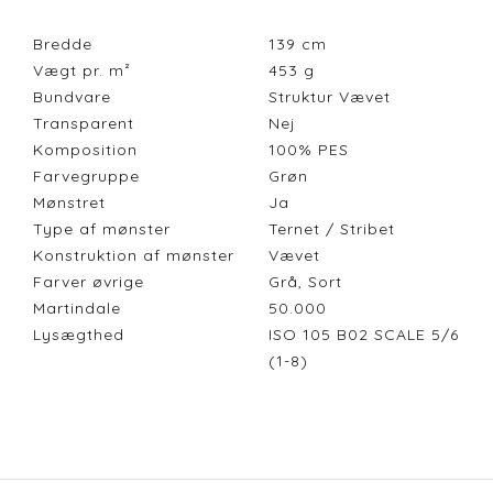
Bredde
139
cm
Vægt pr. m²
453
g
Bundvare
Struktur Vævet
Transparent
Nej
Komposition
100% PES
Farvegruppe
Grøn
Mønstret
Ja
Type af mønster
Ternet / Stribet
Konstruktion af mønster
Vævet
Farver øvrige
Grå, Sort
Martindale
50.000
Lysægthed
ISO 105 B02 SCALE 5/6
(1-8)