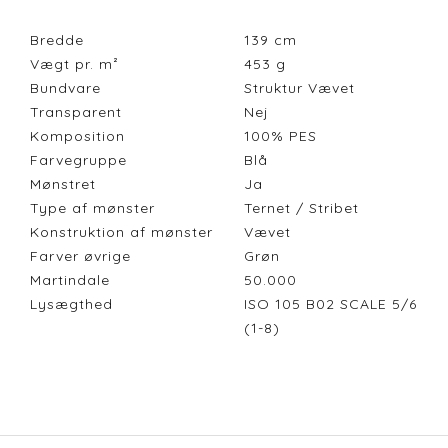
Bredde
139
cm
Vægt pr. m²
453
g
Bundvare
Struktur Vævet
Transparent
Nej
Komposition
100% PES
Farvegruppe
Blå
Mønstret
Ja
Type af mønster
Ternet / Stribet
Konstruktion af mønster
Vævet
Farver øvrige
Grøn
Martindale
50.000
Lysægthed
ISO 105 B02 SCALE 5/6
(1-8)