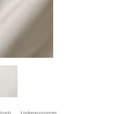
loads
Vaskeanvisninger