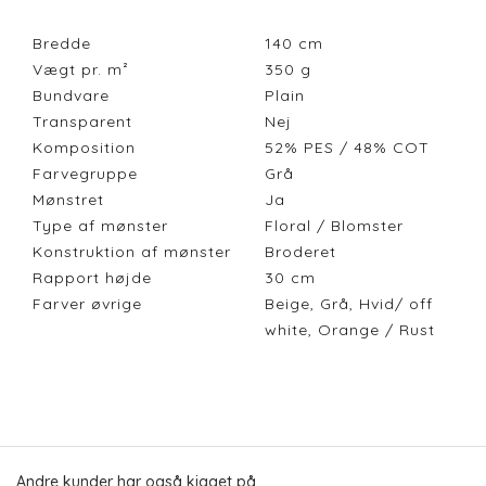
Bredde
140
cm
Vægt pr. m²
350
g
Bundvare
Plain
Transparent
Nej
Komposition
52% PES / 48% COT
Farvegruppe
Grå
Mønstret
Ja
Type af mønster
Floral / Blomster
Konstruktion af mønster
Broderet
Rapport højde
30
cm
Farver øvrige
Beige, Grå, Hvid/ off
white, Orange / Rust
Andre kunder har også kigget på