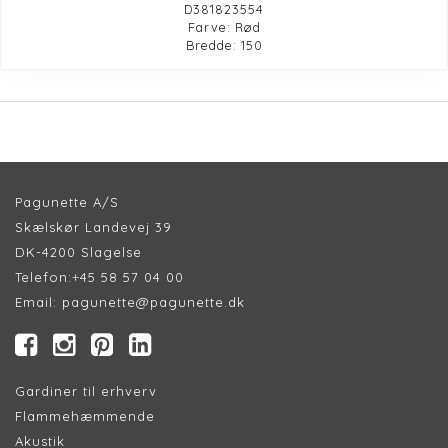
D381823554
Farve: Rød
Bredde: 150
Pagunette A/S
Skælskør Landevej 39
DK-4200 Slagelse
Telefon:
+45 58 57 04 00
Email:
pagunette@pagunette.dk
Gardiner til erhverv
Flammehæmmende
Akustik