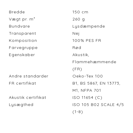
Bredde
150
cm
Vægt pr. m²
260
g
Bundvare
Lysdæmpende
Transparent
Nej
Komposition
100% PES FR
Farvegruppe
Rød
Egenskaber
Akustik,
Flammehæmmende
(FR)
Andre standarder
Oeko-Tex 100
FR certifikat
B1, BS 5867, EN 13773,
M1, NFPA 701
Akustik certifikat
ISO 11654 (C)
Lysægthed
ISO 105 B02 SCALE 4/5
(1-8)