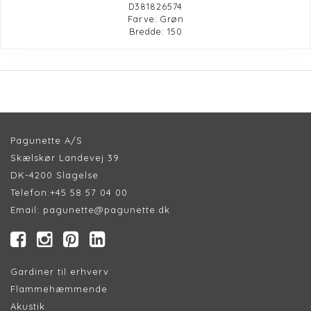
D381826574
Farve: Grøn
Bredde: 150
Pagunette A/S
Skælskør Landevej 39
DK-4200 Slagelse
Telefon:
+45 58 57 04 00
Email:
pagunette@pagunette.dk
Gardiner til erhverv
Flammehæmmende
Akustik