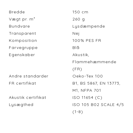
Bredde
150
cm
Vægt pr. m²
260
g
Bundvare
Lysdæmpende
Transparent
Nej
Komposition
100% PES FR
Farvegruppe
Blå
Egenskaber
Akustik,
Flammehæmmende
(FR)
Andre standarder
Oeko-Tex 100
FR certifikat
B1, BS 5867, EN 13773,
M1, NFPA 701
Akustik certifikat
ISO 11654 (C)
Lysægthed
ISO 105 B02 SCALE 4/5
(1-8)