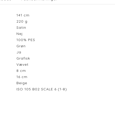
141
cm
220
g
Satin
Nej
100% PES
Grøn
Ja
Grafisk
Vævet
8
cm
16
cm
Beige
ISO 105 B02 SCALE 6 (1-8)