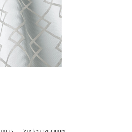
loads
Vaskeanvisninger