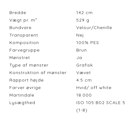
Bredde
142
cm
Vægt pr. m²
529
g
Bundvare
Velour/Chenille
Transparent
Nej
Komposition
100% PES
Farvegruppe
Brun
Mønstret
Ja
Type af mønster
Grafisk
Konstruktion af mønster
Vævet
Rapport højde
4.5
cm
Farver øvrige
Hvid/ off white
Martindale
18.000
Lysægthed
ISO 105 B02 SCALE 5
(1-8)