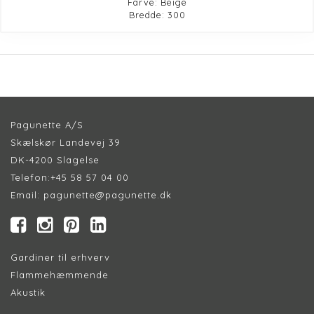
Farve: Beige
Bredde: 300
Pagunette A/S
Skælskør Landevej 39
DK-4200 Slagelse
Telefon:
+45 58 57 04 00
Email:
pagunette@pagunette.dk
Gardiner til erhverv
Flammehæmmende
Akustik