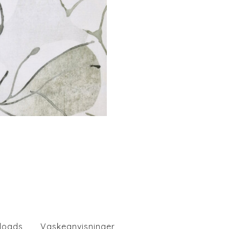
loads
Vaskeanvisninger