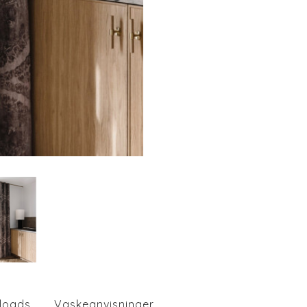
loads
Vaskeanvisninger